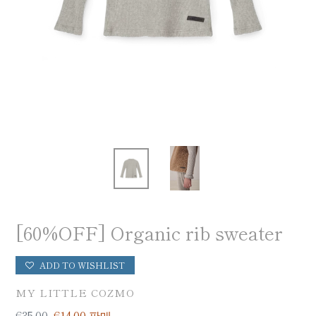
[60%OFF] Organic rib sweater
ADD TO WISHLIST
공
MY LITTLE COZMO
급
일
€35,00
판
€14,00
판매