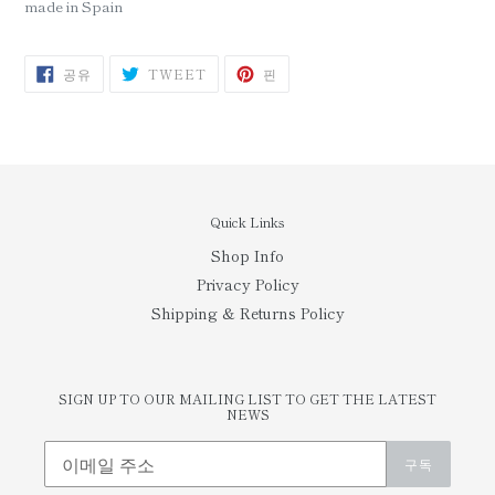
made in Spain
SHARE
트
핀
공유
TWEET
핀
ON
위
PINTEREST
FACEBOOK
터
에
트
윗
Quick Links
Shop Info
Privacy Policy
Shipping & Returns Policy
SIGN UP TO OUR MAILING LIST TO GET THE LATEST
NEWS
구독