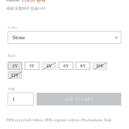
업
반
매
세금 포함되어 있습니다.
체
가
가
격
격
Color
Size
2Y
3Y
4Y
6Y
8Y
10Y
12Y
수량
ADD TO CART
58% recycled cotton, 38% organic cotton, 4% elastane. Knit