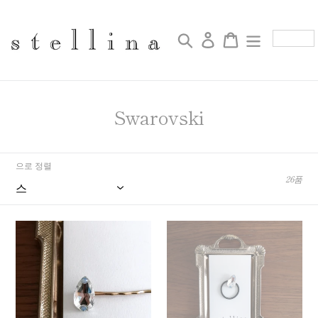
Skip
to
content
검색
로그인
Cart
컬
Swarovski
렉
션
으로 정렬
:
26품
Swarovski
Swarovski
hair
hair
clip-
tie-
Drop
Drop
-
-
Crystal
Crystal
3230-
3230-