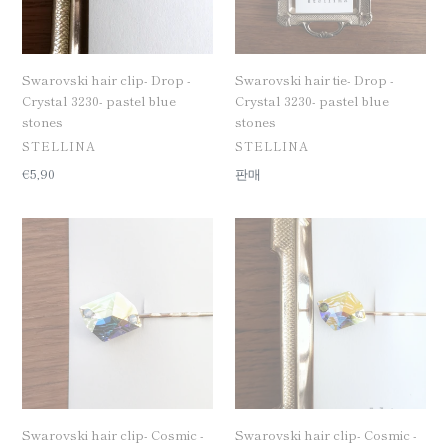
pastel
pastel
blue
blue
stones
stones
Swarovski hair clip- Drop -
Swarovski hair tie- Drop -
Crystal 3230- pastel blue
Crystal 3230- pastel blue
stones
stones
공
공
STELLINA
STELLINA
급
급
일
€5,90
일
판매
업
업
반
반
체
체
가
가
Swarovski
Swarovski
격
격
hair
hair
clip-
clip-
Cosmic
Cosmic
-
-
Aurora
Aurora
Boreale
Boreale
3265
3265
x
x
pastel
peach/olive
Swarovski hair clip- Cosmic -
Swarovski hair clip- Cosmic -
blue
stones