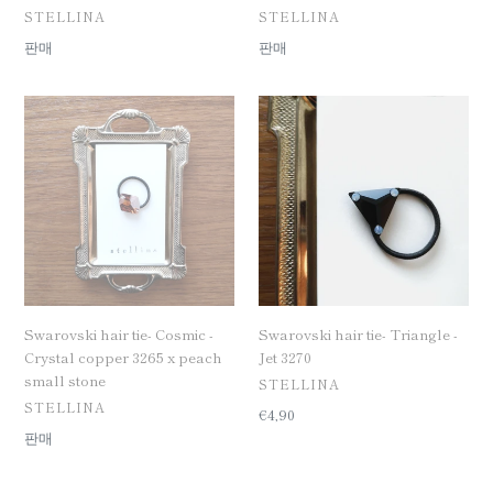
공
공
STELLINA
STELLINA
급
급
일
판매
일
판매
업
업
반
반
체
체
가
가
Swarovski
Swarovski
격
격
hair
hair
tie-
tie-
Cosmic
Triangle
-
-
Crystal
Jet
copper
3270
3265
x
peach
Swarovski hair tie- Cosmic -
Swarovski hair tie- Triangle -
small
Crystal copper 3265 x peach
Jet 3270
stone
small stone
공
STELLINA
급
공
STELLINA
일
€4,90
업
급
반
일
판매
체
업
가
반
체
격
가