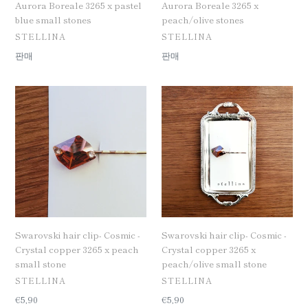
Aurora Boreale 3265 x pastel
Aurora Boreale 3265 x
small
blue small stones
peach/olive stones
stones
공
공
STELLINA
STELLINA
급
급
일
판매
일
판매
업
업
반
반
체
체
가
가
Swarovski
Swarovski
격
격
hair
hair
clip-
clip-
Cosmic
Cosmic
-
-
Crystal
Crystal
copper
copper
3265
3265
x
x
peach
peach/olive
Swarovski hair clip- Cosmic -
Swarovski hair clip- Cosmic -
small
small
Crystal copper 3265 x peach
Crystal copper 3265 x
stone
stone
small stone
peach/olive small stone
공
공
STELLINA
STELLINA
급
급
일
€5,90
일
€5,90
업
업