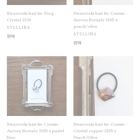
x
peach/olive
Swarovski hair tie- Drop -
Swarovski hair tie- Cosmic -
Crystal 3230
Aurora Boreale 3265 x
peach/olive
공
STELLINA
급
공
STELLINA
일
판매
업
급
반
일
판매
체
업
가
반
체
격
가
Swarovski
Swarovski
격
hair
hair
tie-
tie-
Cosmic
Cosmic
-
-
Aurora
Crystal
Boreale
copper
3265
3265
x
x
pastel
Peach/Olive
Swarovski hair tie- Cosmic -
Swarovski hair tie- Cosmic -
blue
Aurora Boreale 3265 x pastel
Crystal copper 3265 x
blue
Peach/Olive