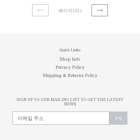
격
페이지1의2
이
다
전
음
페
페
이
이
지
지
Quick Links
Shop Info
Privacy Policy
Shipping & Returns Policy
SIGN UP TO OUR MAILING LIST TO GET THE LATEST
NEWS
구독