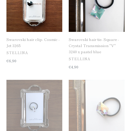
-
-
Jet
Crystal
3265
Transmission
"V"
3240
x
Swarovski hair clip- Cosmic -
Swarovski hair tie- Square -
pastel
Jet 3265
Crystal Transmission "V"
blue
3240 x pastel blue
공
STELLINA
급
공
STELLINA
일
€6,90
업
급
반
일
€4,90
체
업
가
반
체
격
가
Swarovski
Swarovski
격
hair
hair
tie-
tie-
Drop
Cosmic
-
-
Crystal
Aurora
3230
Boreale
3265