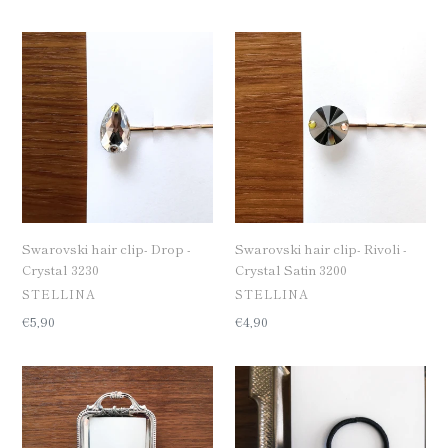
반
반
체
체
가
가
Swarovski
Swarovski
격
격
hair
hair
clip-
clip-
Drop
Rivoli
-
-
Crystal
Crystal
3230
Satin
3200
Swarovski hair clip- Drop -
Swarovski hair clip- Rivoli -
Crystal 3230
Crystal Satin 3200
공
공
STELLINA
STELLINA
급
급
일
€5,90
일
€4,90
업
업
반
반
체
체
가
가
Swarovski
Swarovski
격
격
hair
hair
clip-
tie-
Cosmic
Square