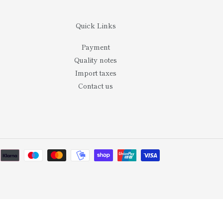
Quick Links
Payment
Quality notes
Import taxes
Contact us
결
제
방
법