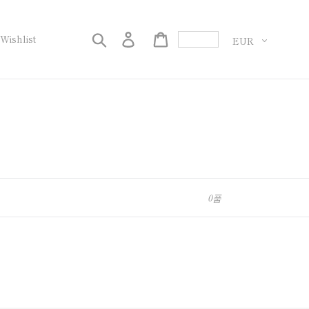
화
검색
로그인
Cart
Wishlist
0품