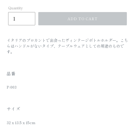
Quantity
ADD TO CART
イタリアのブロカントで出会ったヴィンテージボトルホルダー。こち
らはハンドルがないタイプ、テーブルウェアとしての用途のもので
す。
品番
P-003
サイズ
32 x 13.5 x 15cm