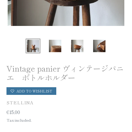
Vintage panier ヴィンテージパニ
エ ボトルホルダー
ADD TO WISHLIST
VENDOR
STELLINA
Regular
€15,00
price
Tax included.