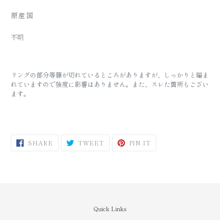
原産国
不明
リングの部分等籐が切れているところがありますが、しっかりと編ま
れていますので強度に影響はありません。また、スレた箇所もござい
ます。
SHARE
TWEET
PIN
SHARE
TWEET
PIN IT
ON
ON
ON
FACEBOOK
TWITTER
PINTEREST
Quick Links