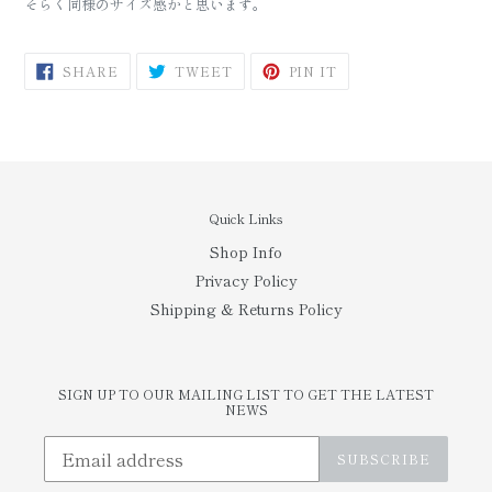
そらく同様のサイズ感かと思います。
SHARE
TWEET
PIN
SHARE
TWEET
PIN IT
ON
ON
ON
FACEBOOK
TWITTER
PINTEREST
Quick Links
Shop Info
Privacy Policy
Shipping & Returns Policy
SIGN UP TO OUR MAILING LIST TO GET THE LATEST
NEWS
SUBSCRIBE