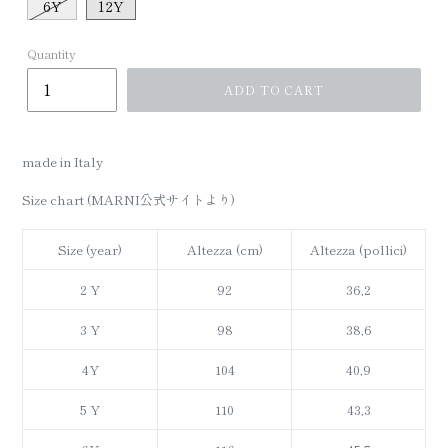
6Y
12Y
Quantity
ADD TO CART
made in Italy
Size chart (MARNI公式サイトより)
Size (year)
Altezza (cm)
Altezza (pollici)
2 Y
92
36,2
3 Y
98
38,6
4Y
104
40,9
5 Y
110
43,3