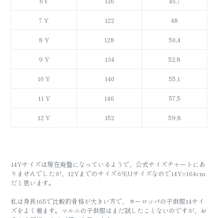
6Y
116
45,7
7 Y
122
48
8 Y
128
50,4
9 Y
134
52,8
10 Y
140
55,1
11 Y
146
57,5
12 Y
152
59,8
14Yサイズは現在廃盤になっているようで、公式サイズチャートにあ
りませんでしたが、12YまでのサイズがEUサイズなので14Y=164cm
だと思います。
私は身長165で比較的骨格が大きい方で、ヨーロッパの子供服14サイ
ズをよく着ます。マルニの子供服はまだ試したことないのですが、お