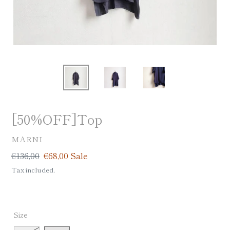
[50%OFF]Top
VENDOR
MARNI
Regular
€136,00
Sale
€68,00
Sale
price
price
Tax included.
Size