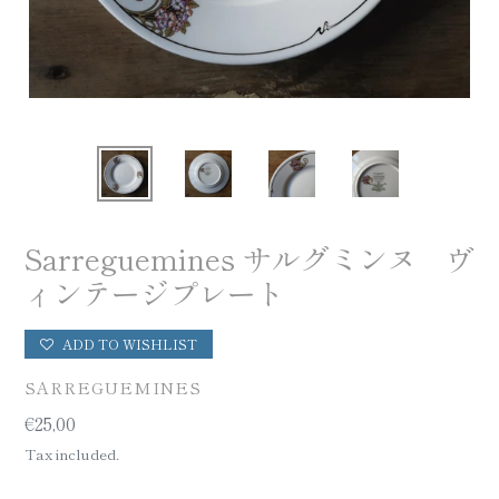
Sarreguemines サルグミンヌ ヴ
ィンテージプレート
ADD TO WISHLIST
VENDOR
SARREGUEMINES
Regular
€25,00
price
Tax included.