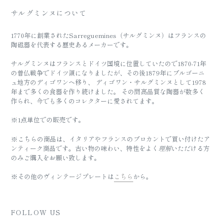
サルグミンヌについて
1770年に創業されたSarreguemines（サルグミンヌ）はフランスの
陶磁器を代表する歴史あるメーカーです。
サルグミンヌはフランスとドイツ国境に位置していたので1870-71年
の普仏戦争でドイツ領になりましたが、その後1879年にブルゴーニ
ュ地方のディゴワンへ移り、 ディゴワン・サルグミンヌとして1978
年まで多くの食器を作り続けました。 その間高品質な陶器が数多く
作られ、今でも多くのコレクターに愛されてます。
※1点単位での販売です。
※こちらの商品は、イタリアやフランスのブロカントで買い付けたア
ンティーク商品です。古い物の味わい、特性をよく
理解
いただける方
のみご購入をお願い致します。
※その他のヴィンテージプレートは
こちら
から。
FOLLOW US