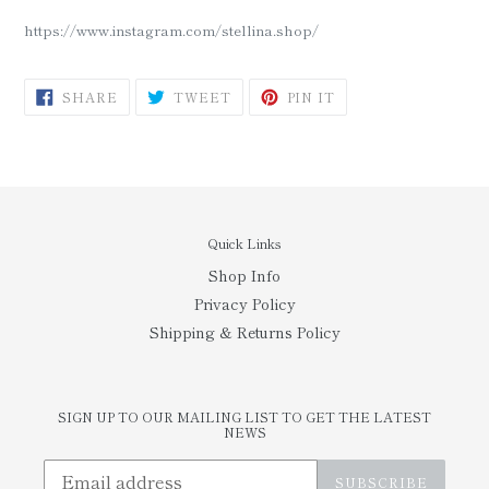
https://www.instagram.com/stellina.shop/
SHARE
TWEET
PIN
SHARE
TWEET
PIN IT
ON
ON
ON
FACEBOOK
TWITTER
PINTEREST
Quick Links
Shop Info
Privacy Policy
Shipping & Returns Policy
SIGN UP TO OUR MAILING LIST TO GET THE LATEST
NEWS
SUBSCRIBE