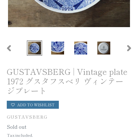
PREVIOUS
NEX
SLIDE
SLID
GUSTAVSBERG | Vintage plate
1972 グスタフスベリ ヴィンテー
ジプレート
ADD TO WISHLIST
VENDOR
GUSTAVSBERG
Regular
Sold out
price
Tax included.