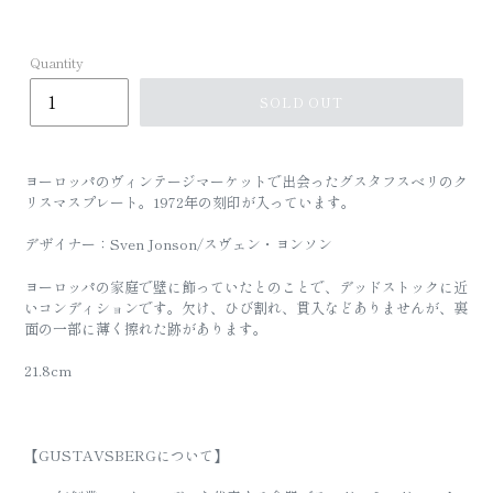
Quantity
SOLD OUT
ヨーロッパのヴィンテージマーケットで出会ったグスタフスベリのク
リスマスプレート。1972年の刻印が入っています。
デザイナー：Sven Jonson
/スヴェン・ヨンソン
ヨーロッパの家庭で壁に飾っていたとのことで、デッドストックに近
いコンディションです。欠け、ひび割れ、貫入などありませんが、裏
面の一部に薄く擦れた跡があります。
21.8cm
【GUSTAVSBERGについて】