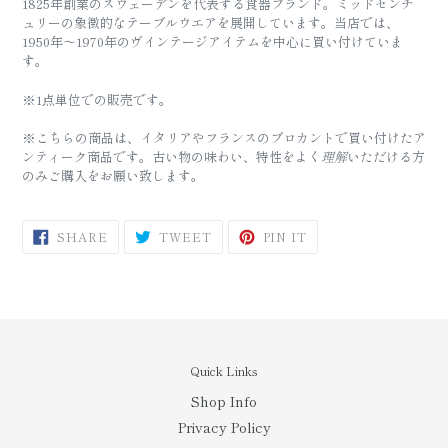
1825年創業のスウェーデンを代表する食器ブランド。ミッドセンチ
ュリーの象徴的なテーブルウエアを展開しています。当店では、
1950年～1970年のヴインテージアイテムを中心に買い付けていま
す。
※1点単位での販売です。
※こちらの商品は、イタリアやフランスのブロカントで買い付けたア
ンティーク商品です。
古い物の味わい、特性をよく
理解
いただける方
のみご購入をお願い致します。
SHARE
TWEET
PIN
SHARE
TWEET
PIN IT
ON
ON
ON
FACEBOOK
TWITTER
PINTEREST
Quick Links
Shop Info
Privacy Policy