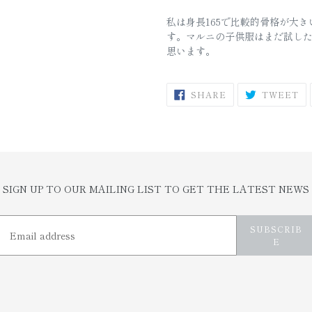
私は身長165で比較的骨格が大
す。マルニの子供服はまだ試し
思います。
SHARE
T
SHARE
TWEET
ON
O
FACEBOOK
TW
SIGN UP TO OUR MAILING LIST TO GET THE LATEST NEWS
SUBSCRIB
E