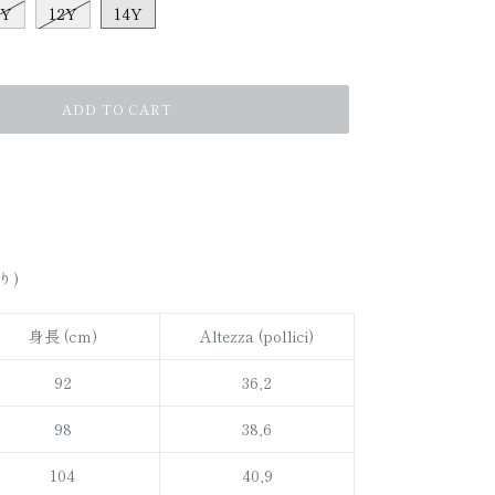
0Y
12Y
14Y
ADD TO CART
り)
身長 (cm)
Altezza (pollici)
92
36,2
98
38,6
104
40,9