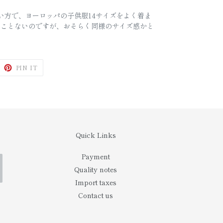
きい方で、ヨーロッパの子供服14サイズをよく着ま
たことないのですが、おそらく同様のサイズ感かと
WEET
PIN
PIN IT
N
ON
ITTER
PINTEREST
Quick Links
Payment
Quality notes
Import taxes
Contact us