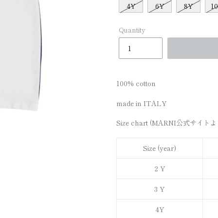
□
4Y
6Y
8Y
1
Quantity
100% cotton
made in ITALY
Size chart (MARNI公式サイトよ
Size (year)
2 Y
3 Y
4Y