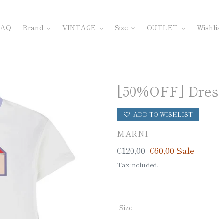
FAQ
Brand
VINTAGE
Size
OUTLET
Wishli
[50%OFF] Dres
ADD TO WISHLIST
VENDOR
MARNI
Regular
€120,00
Sale
€60,00
Sale
price
price
Tax included.
Size