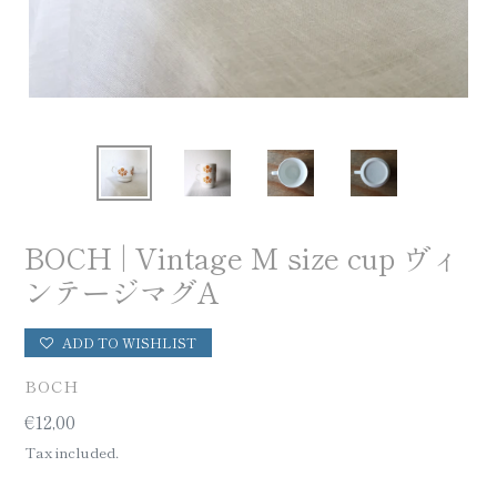
BOCH | Vintage M size cup ヴィ
ンテージマグA
ADD TO WISHLIST
VENDOR
BOCH
Regular
€12,00
price
Tax included.