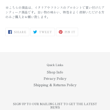
※こちらの商品は、イタリアやフランスのブロカントで買い付けたア
ンティーク商品です。
古い物の味わい、特性をよく
理解
いただける方
のみご購入をお願い致します。
SHARE
TWEET
PIN
SHARE
TWEET
PIN IT
ON
ON
ON
FACEBOOK
TWITTER
PINTEREST
Quick Links
Shop Info
Privacy Policy
Shipping & Returns Policy
SIGN UP TO OUR MAILING LIST TO GET THE LATEST
NEWS