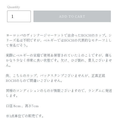
Quantity
ADD TO CART
ヨーロッパのヴィンテージマーケットで出会ったBOCHのカップ。シ
リーズ名は不明ですが、ベルギーではBOCHの代表的なモチーフとし
て有名だそう。
実際にベルギーの家庭で使用＆保管されていたとのことですが、傷も
かなり少なく非常に良い状態です。
欠け、ひび割れ、貫入ございませ
ん。
尚、こちらのカップ、バックスタンプございませんが、正真正銘
BOCHのもので間違いございません。
同様のコンディションのものが複数ございますので、ランダムに発送
します。
口径 8cm 、高さ7cm
※1点単位での販売です。