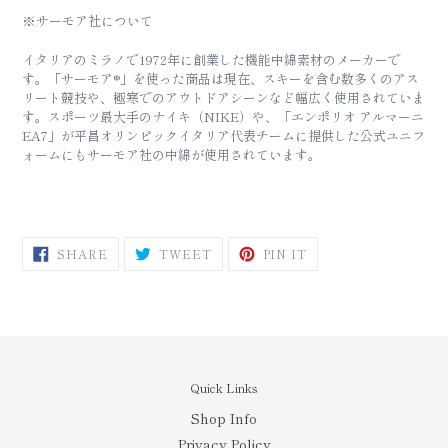
※サーモア社について
イタリアのミラノで1972年に創業した機能中綿素材のメーカーで
す。
「サーモア®」を使った商品は現在、スキーを含む数多くのアス
リート競技や、極寒でのアウトドアシーンなど幅広く使用されていま
す。スポーツ最大手のナイキ（NIKE）や、
「エンポリオ アルマーニ
EA7」が平昌オリンピックイタリア代表チームに提供した公式ユニフ
ォームにもサーモア社の中綿が使用されています。
SHARE
TWEET
PIN
SHARE
TWEET
PIN IT
ON
ON
ON
FACEBOOK
TWITTER
PINTEREST
Quick Links
Shop Info
Privacy Policy