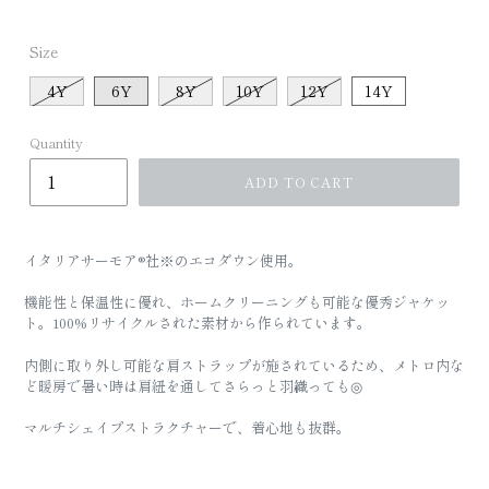
Size
4Y
6Y
8Y
10Y
12Y
14Y
Quantity
ADD TO CART
イタリア
サーモア®
社※のエコダウン使用。
機能性と保温性に優れ、ホームクリーニングも可能な優秀ジャケッ
ト。100%リサイクルされた素材から作られています。
内側に取り外し可能な肩ストラップが施されているため、メトロ内な
ど暖房で暑い時は肩紐を通してさらっと羽織っても◎
マルチシェイプストラクチャーで、着心地も抜群。