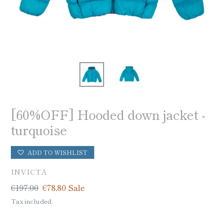
[60%OFF] Hooded down jacket -
turquoise
ADD TO WISHLIST
VENDOR
INVICTA
Regular
€197,00
Sale
€78,80
Sale
price
price
Tax included.