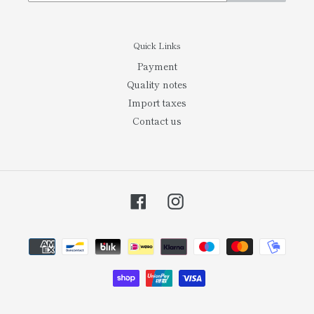
Quick Links
Payment
Quality notes
Import taxes
Contact us
Facebook
Instagram
お
支
払
い
方
法