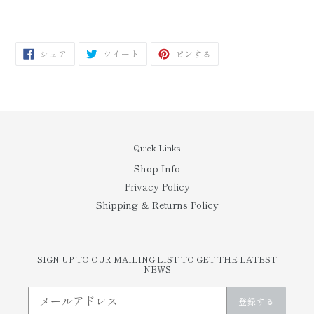
FACEBOOK
TWITTER
PINTEREST
シェア
ツイート
ピンする
で
に
で
シ
投
ピ
ェ
稿
ン
ア
す
す
す
る
る
る
Quick Links
Shop Info
Privacy Policy
Shipping & Returns Policy
SIGN UP TO OUR MAILING LIST TO GET THE LATEST
NEWS
登録する