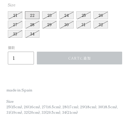
Size
21
22
23
24
25
26
27
28
29
30
31
32
33
34
個数
CARTに追加
made in Spain
Size
25(15cm), 26(16cm), 27(16.5cm), 28(17cm), 29(18cm), 30(18.5cm),
31(19cm), 32(20cm), 33(20.5cm), 34(21cm)