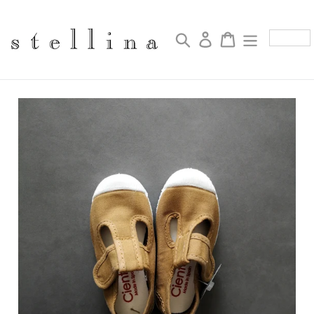
コ
ン
テ
検索
ログイン
カート
ン
ツ
に
ス
キ
ッ
プ
す
る