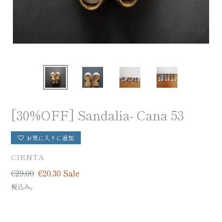
[30%OFF] Sandalia- Cana 53
お気に入りに追加
BRAND
CIENTA
定
€29,00
Sale
€20,30
Sale
価
price
税込み。