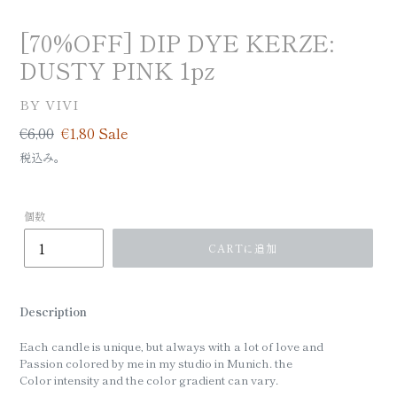
[70%OFF] DIP DYE KERZE:
DUSTY PINK 1pz
BRAND
BY VIVI
定
€6,00
Sale
€1,80
Sale
価
price
税込み。
個数
CARTに追加
Description
Each candle is unique, but always with a lot of love and
Passion colored by me in my studio in Munich. the
Color intensity and the color gradient can vary.