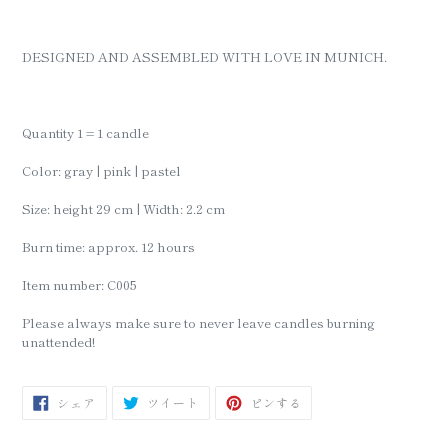
DESIGNED AND ASSEMBLED WITH LOVE IN MUNICH.
Quantity 1 = 1 candle
Color: gray | pink | pastel
Size: height 29 cm | Width: 2.2 cm
Burn time: approx. 12 hours
Item number: C005
Please always make sure to never leave candles burning
unattended!
FACEBOOK
TWITTER
PINTEREST
シェア
ツイート
ピンする
で
に
で
シ
投
ピ
ェ
稿
ン
ア
す
す