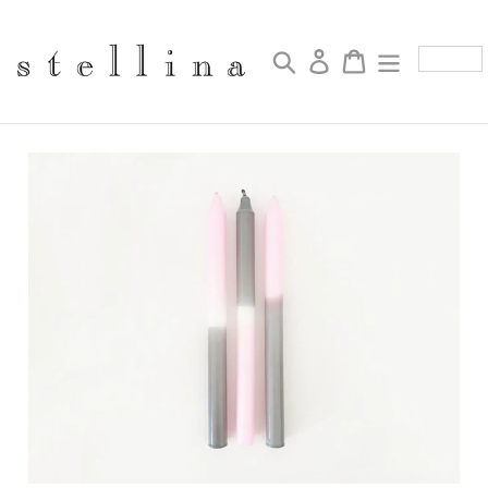
コ
ン
テ
検索
ログイン
カート
ン
ツ
に
ス
キ
ッ
プ
す
る