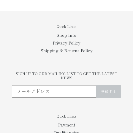
す
る
る
る
Quick Links
Shop Info
Privacy Policy
Shipping & Returns Policy
SIGN UP TO OUR MAILING LIST TO GET THE LATEST
NEWS
登録する
Quick Links
Payment
Quality notes