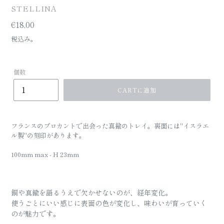
BRAND
STELLINA
定
€18,00
価
税込み。
個数
CARTに追加
フランスのブロカントで出会った真鍮のトレイ。裏面には"イスラエ
ル製"の刻印があります。
100mm max - H 23mm
銅や真鍮を語るうえで欠かせないのが、経年変化。
使うごとにいい感じに表面の色が変化し、味わいが育っていく
のが魅力です。