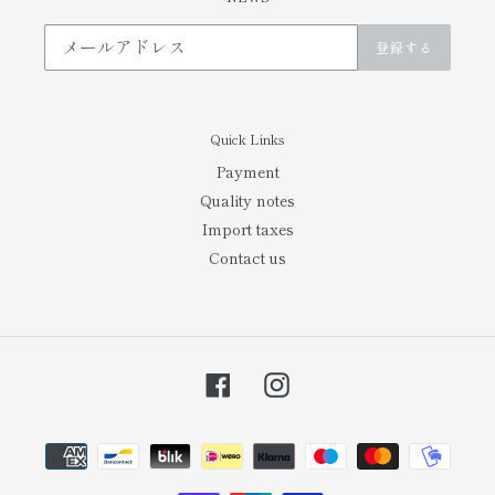
登録する
Quick Links
Payment
Quality notes
Import taxes
Contact us
Facebook
Instagram
お
支
払