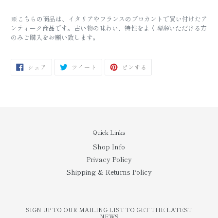
※こちらの商品は、イタリアやフランスのブロカントで買い付けたア
ンティーク商品です。
古い物の味わい、特性をよく
理解
いただける方
のみご購入をお願い致します。
FACEBOOK
TWITTER
PINTEREST
シェア
ツイート
ピンする
で
に
で
シ
投
ピ
ェ
稿
ン
ア
す
す
す
る
る
る
Quick Links
Shop Info
Privacy Policy
Shipping & Returns Policy
SIGN UP TO OUR MAILING LIST TO GET THE LATEST
NEWS