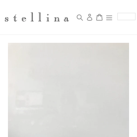
コ
ン
テ
検索
ログイン
カート
ン
ツ
に
ス
キ
ッ
プ
す
る