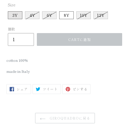
Size
3Y
4Y
6Y
8Y
10Y
12Y
個数
CARTに追加
cotton 100%
made in Italy
FACEBOOK
TWITTER
PINTEREST
シェア
ツイート
ピンする
で
に
で
シ
投
ピ
ェ
稿
ン
ア
す
す
す
る
る
る
GIROQUADROに戻る