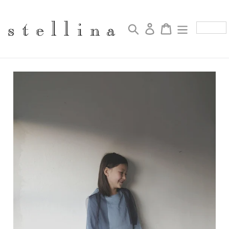
コ
ン
テ
検索
ログイン
カート
ン
ツ
に
ス
キ
ッ
プ
す
る